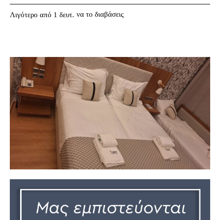
να το διαβάσεις
Λιγότερο από 1
δευτ.