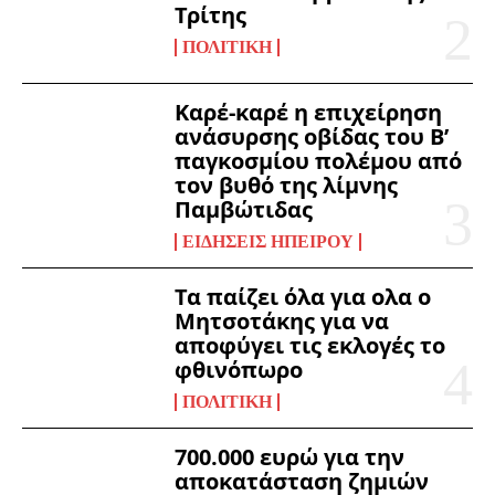
Τρίτης
ΠΟΛΙΤΙΚΉ
Καρέ-καρέ η επιχείρηση
ανάσυρσης οβίδας του Β’
παγκοσμίου πολέμου από
τον βυθό της λίμνης
Παμβώτιδας
ΕΙΔΉΣΕΙΣ ΗΠΕΊΡΟΥ
Τα παίζει όλα για ολα ο
Μητσοτάκης για να
αποφύγει τις εκλογές το
φθινόπωρο
ΠΟΛΙΤΙΚΉ
700.000 ευρώ για την
αποκατάσταση ζημιών