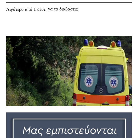
να το διαβάσεις
Λιγότερο από 1
δευτ.