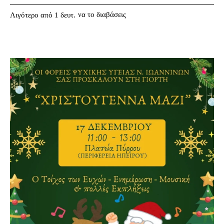
να το διαβάσεις
Λιγότερο από 1
δευτ.