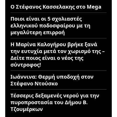
Ο Στέφανος Κασσελακης στο Mega
Ποιοι είναι οι 5 σχολιαστές
ελληνικού ποδοσφαίρου με τη
μεγαλύτερη επιρροή
Η Μαρίνα Καλογήρου βρήκε ξανά
την ευτυχία μετά τον χωρισμό της –
Δείτε ποιος είναι ο νέος της
σύντροφος!
Ιωάννινα: Θερμή υποδοχή στον
Στέφανο Ντούσκο
Τέσσερις δεξαμενές νερού για την
πυροπροστασία του Δήμου Β.
Τζουμέρκων