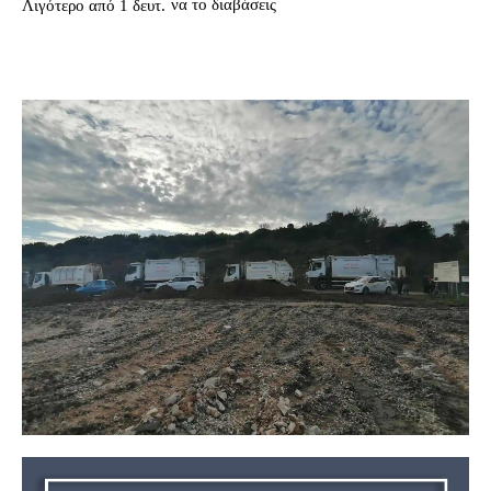
να το διαβάσεις
Λιγότερο από 1
δευτ.