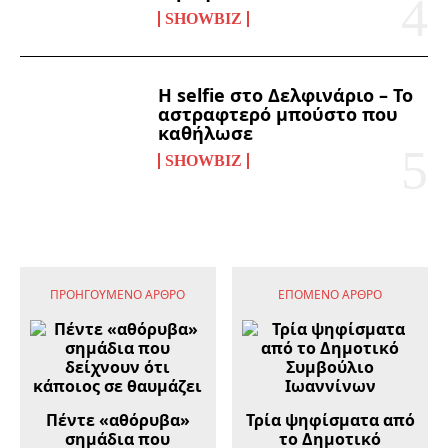
SHOWBIZ
Η selfie στο Δελφινάριο – Το
αστραφτερό μπούστο που
καθήλωσε
SHOWBIZ
ΠΡΟΗΓΟΎΜΕΝΟ ΆΡΘΡΟ
ΕΠΌΜΕΝΟ ΆΡΘΡΟ
Πέντε «αθόρυβα»
Τρία ψηφίσματα από
σημάδια που
το Δημοτικό