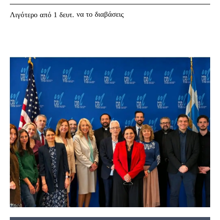
να το διαβάσεις
Λιγότερο από 1
δευτ.