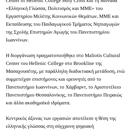
Center of Hellenic College Holy Cross και τη Μονάδα
«Ελληνική Γλώσσα, Πολιτισμός και ΜΜΕ» του
Εργαστηρίου Μελέτης Κοινωνικών Θεμάτων, ΜΜΕ και
Εκπαίδευσης του Παιδαγωγικού Τμήματος Νηπιαγωγών
της Σχολής Επιστημών Αγωγής του Πανεπιστημίου
Ιωαννίνων.
Η διοργάνωση πραγματοποιήθηκε στο Maliotis Cultural
Center του Hellenic College στο Brookline της
Μασαχουσέτης, με παράλληλη διαδικτυακή μετάδοση, ενώ
συμμετείχαν επιστήμονες και ερευνητές από το
Πανεπιστήμιο Ιωαννίνων, το Χάρβαρντ, το Αριστοτέλειο
Πανεπιστήμιο Θεσσαλονίκης, το Πανεπιστήμιο Πειραιώς
και άλλα ακαδημαϊκά ιδρύματα.
Κεντρικός άξονας των εργασιών αποτέλεσε η θέση της
ελληνικής γλώσσας στη σύγχρονη ψηφιακή