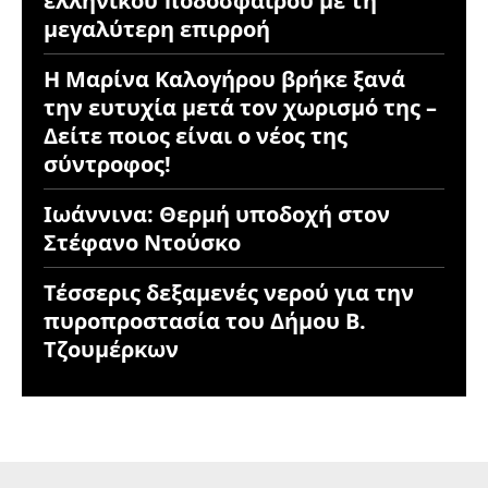
ελληνικού ποδοσφαίρου με τη
μεγαλύτερη επιρροή
Η Μαρίνα Καλογήρου βρήκε ξανά
την ευτυχία μετά τον χωρισμό της –
Δείτε ποιος είναι ο νέος της
σύντροφος!
Ιωάννινα: Θερμή υποδοχή στον
Στέφανο Ντούσκο
Τέσσερις δεξαμενές νερού για την
πυροπροστασία του Δήμου Β.
Τζουμέρκων