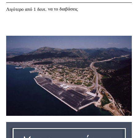
να το διαβάσεις
Λιγότερο από 1
δευτ.