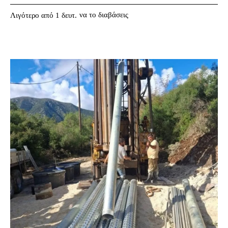
να το διαβάσεις
Λιγότερο από 1
δευτ.