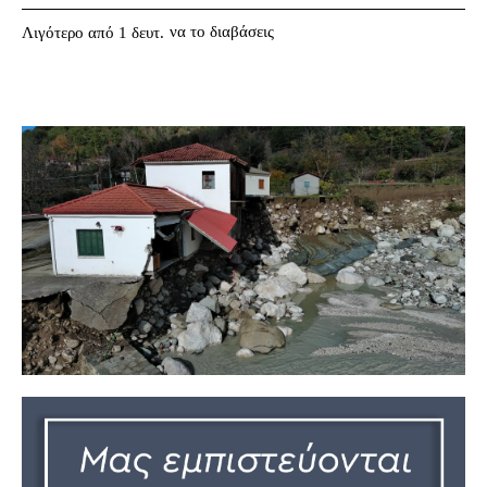
να το διαβάσεις
Λιγότερο από 1
δευτ.