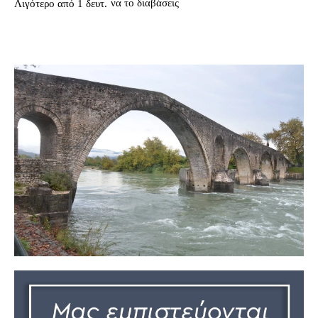
να το διαβάσεις
Λιγότερο από 1
δευτ.