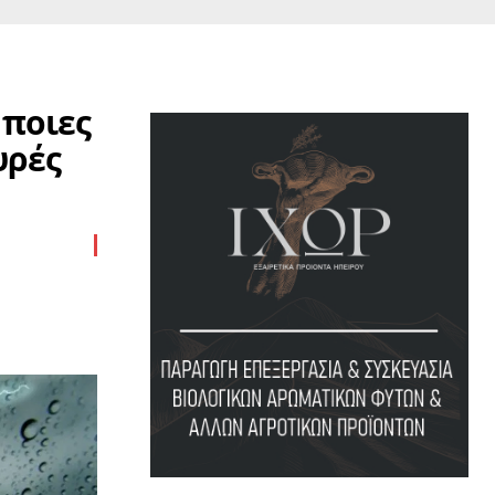
 ποιες
υρές