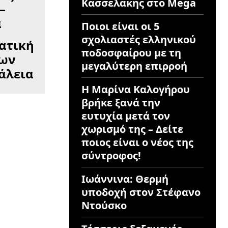
Κασσελακης στο Mega
Ποιοι είναι οι 5
σχολιαστές ελληνικού
ατική
ποδοσφαίρου με τη
των
μεγαλύτερη επιρροή
φάλεια
Η Μαρίνα Καλογήρου
βρήκε ξανά την
ευτυχία μετά τον
χωρισμό της – Δείτε
ποιος είναι ο νέος της
σύντροφος!
Ιωάννινα: Θερμή
υποδοχή στον Στέφανο
Ντούσκο