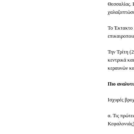
Θεσσαλίας. 
χαλαζοπτώσει
Το Έκτακτο 
επικαιροποι
Την Τρίτη (2
κεντρικά κα
κεραυνών κα
Πιο αναλυτι
Ισχυρές βρο
α. Τις πρώτε
Κεφαλονιάς)