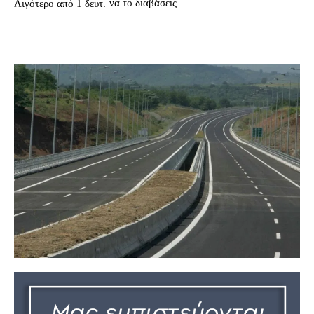
να το διαβάσεις
Λιγότερο από 1
δευτ.