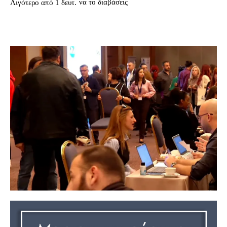
να το διαβάσεις
Λιγότερο από 1
δευτ.