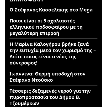
Ο Στέφανος Κασσελακης στο Mega
Ποιοι είναι οι 5 σχολιαστές
ελληνικού ποδοσφαίρου με τη
μεγαλύτερη επιρροή
Η Μαρίνα Καλογήρου βρήκε ξανά
την ευτυχία μετά τον χωρισμό της –
Δείτε ποιος είναι ο νέος της
σύντροφος!
Ιωάννινα: Θερμή υποδοχή στον
Στέφανο Ντούσκο
Τέσσερις δεξαμενές νερού για την
πυροπροστασία του Δήμου Β.
Τζουμέρκων