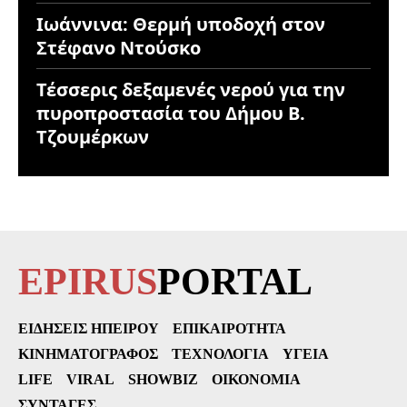
Ιωάννινα: Θερμή υποδοχή στον
Στέφανο Ντούσκο
Τέσσερις δεξαμενές νερού για την
πυροπροστασία του Δήμου Β.
Τζουμέρκων
EPIRUS
PORTAL
ΕΙΔΉΣΕΙΣ ΗΠΕΊΡΟΥ
ΕΠΙΚΑΙΡΌΤΗΤΑ
ΚΙΝΗΜΑΤΟΓΡΆΦΟΣ
ΤΕΧΝΟΛΟΓΊΑ
ΥΓΕΊΑ
LIFE
VIRAL
SHOWBIZ
ΟΙΚΟΝΟΜΊΑ
ΣΥΝΤΑΓΈΣ