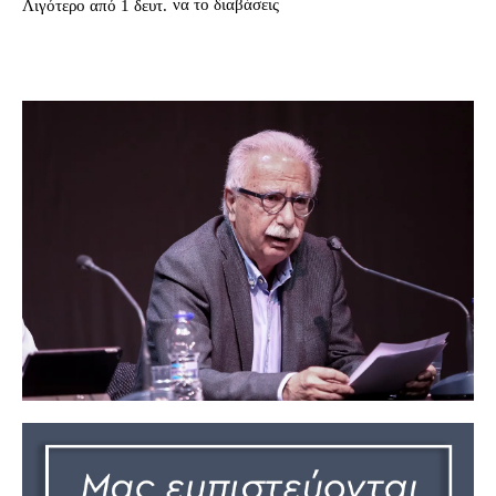
να το διαβάσεις
Λιγότερο από 1
δευτ.