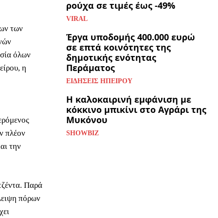
ρούχα σε τιμές έως -49%
VIRAL
λων των
Έργα υποδομής 400.000 ευρώ
ανών
σε επτά κοινότητες της
ασία όλων
δημοτικής ενότητας
Περάματος
είρου, η
ΕΙΔΉΣΕΙΣ ΗΠΕΊΡΟΥ
Η καλοκαιρινή εμφάνιση με
κόκκινο μπικίνι στο Αγράρι της
Μυκόνου
ερόμενος
ν πλέον
SHOWBIZ
αι την
τζέντα. Παρά
λλειψη πόρων
χει