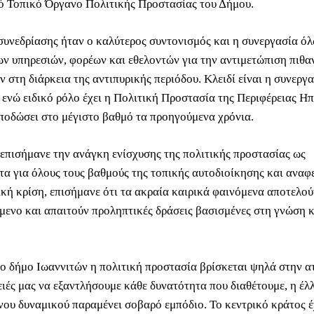
ό Τοπικό Όργανο Πολιτικής Προστασίας του Δήμου.
συνεδρίασης ήταν ο καλύτερος συντονισμός και η συνεργασία ό
ν υπηρεσιών, φορέων και εθελοντών για την αντιμετώπιση πιθ
 στη διάρκεια της αντιπυρικής περιόδου. Κλειδί είναι η συνεργ
 ενώ ειδικό ρόλο έχει η Πολιτική Προστασία της Περιφέρειας Ηπ
αποδώσει στο μέγιστο βαθμό τα προηγούμενα χρόνια.
επισήμανε την ανάγκη ενίσχυσης της πολιτικής προστασίας ως
τα για όλους τους βαθμούς της τοπικής αυτοδιοίκησης και αναφ
ική κρίση, επισήμανε ότι τα ακραία καιρικά φαινόμενα αποτελού
μενο και απαιτούν προληπτικές δράσεις βασισμένες στη γνώση κ
το δήμο Ιωαννιτών η πολιτική προστασία βρίσκεται ψηλά στην α
ειές μας να εξαντλήσουμε κάθε δυνατότητα που διαθέτουμε, η έ
νου δυναμικού παραμένει σοβαρό εμπόδιο. Το κεντρικό κράτος έ