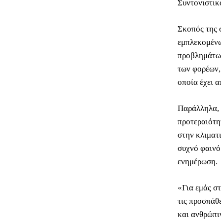
Συντονιστικ
Σκοπός της 
εμπλεκομένω
προβλημάτων
των φορέων,
οποία έχει 
Παράλληλα, 
προτεραιότη
στην κλιματ
συχνό φαινό
ενημέρωση.
«Για εμάς σ
τις προσπάθ
και ανθρώπι