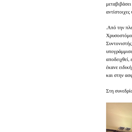
μεταβιβάσει
αντίστοιχες
.Από την πλ
Χρυσοστόμου
Συντονιστής
υπογράμμισε
αποδειχθεί, 
έκανε ειδικ
και στην ασ
Στη συνεδρί