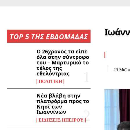
Ιωάνν
TOP 5 ΤΗΣ ΕΒΔΟΜΑΔΑΣ
Ο 26χρονος τα είπε
όλα στην σύντροφο
του – Μαρτυρικό το
τέλος της
29 Μαΐο
εθελόντριας
ΠΟΛΙΤΙΚΉ
Νέα βλάβη στην
πλατφόρμα προς το
Νησί των
Ιωαννίνων
ΕΙΔΉΣΕΙΣ ΗΠΕΊΡΟΥ