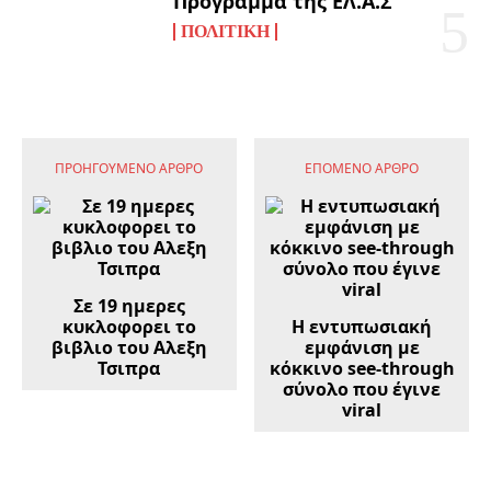
Πρόγραμμα της ΕΛ.Α.Σ
ΠΟΛΙΤΙΚΉ
ΠΡΟΗΓΟΎΜΕΝΟ ΆΡΘΡΟ
ΕΠΌΜΕΝΟ ΆΡΘΡΟ
Σε 19 ημερες
κυκλοφορει το
Η εντυπωσιακή
βιβλιο του Αλεξη
εμφάνιση με
Τσιπρα
κόκκινο see-through
σύνολο που έγινε
viral