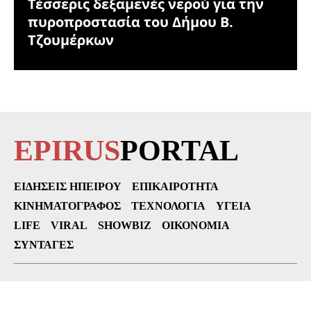
Τέσσερις δεξαμενές νερού για την
πυροπροστασία του Δήμου Β.
Τζουμέρκων
EPIRUS
PORTAL
ΕΙΔΉΣΕΙΣ ΗΠΕΊΡΟΥ
ΕΠΙΚΑΙΡΌΤΗΤΑ
ΚΙΝΗΜΑΤΟΓΡΆΦΟΣ
ΤΕΧΝΟΛΟΓΊΑ
ΥΓΕΊΑ
LIFE
VIRAL
SHOWBIZ
ΟΙΚΟΝΟΜΊΑ
ΣΥΝΤΑΓΈΣ