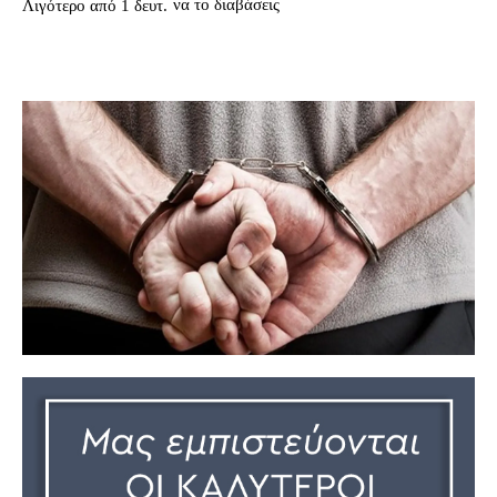
να το διαβάσεις
Λιγότερο από 1
δευτ.