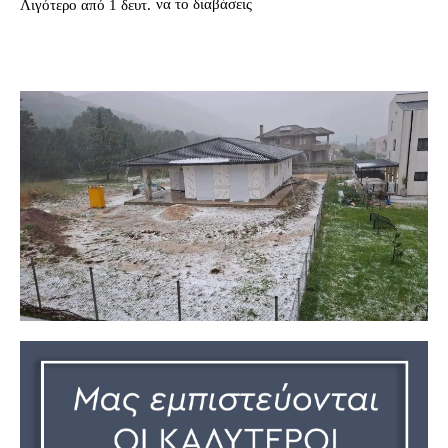
να το διαβάσεις
Λιγότερο από 1
δευτ.