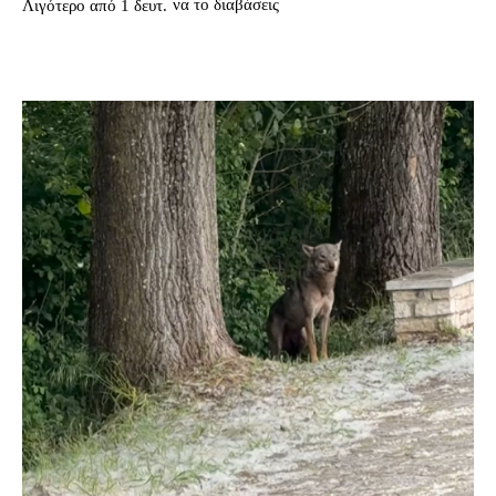
να το διαβάσεις
Λιγότερο από 1
δευτ.