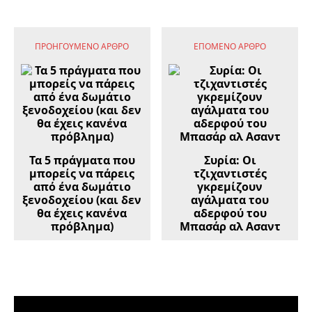
ΠΡΟΗΓΟΎΜΕΝΟ ΆΡΘΡΟ
ΕΠΌΜΕΝΟ ΆΡΘΡΟ
Τα 5 πράγματα που
Συρία: Οι
μπορείς να πάρεις
τζιχαντιστές
από ένα δωμάτιο
γκρεμίζουν
ξενοδοχείου (και δεν
αγάλματα του
θα έχεις κανένα
αδερφού του
πρόβλημα)
Μπασάρ αλ Ασαντ