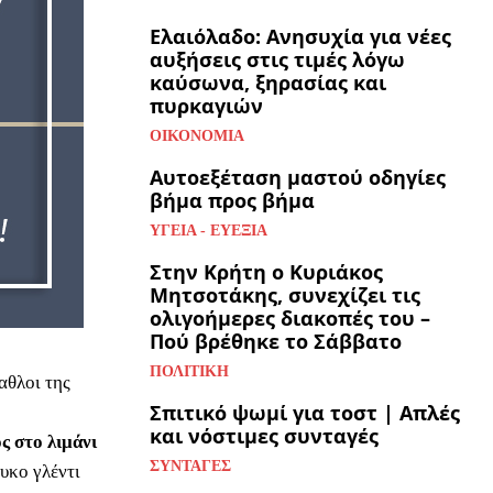
Ελαιόλαδο: Ανησυχία για νέες
αυξήσεις στις τιμές λόγω
καύσωνα, ξηρασίας και
πυρκαγιών
ΟΙΚΟΝΟΜΊΑ
Αυτοεξέταση μαστού οδηγίες
βήμα προς βήμα
ΥΓΕΊΑ - ΕΥΕΞΊΑ
Στην Κρήτη ο Κυριάκος
Μητσοτάκης, συνεχίζει τις
ολιγοήμερες διακοπές του –
Πού βρέθηκε το Σάββατο
ΠΟΛΙΤΙΚΉ
αθλοι της
Σπιτικό ψωμί για τοστ | Απλές
και νόστιμες συνταγές
ς στο λιμάνι
ΣΥΝΤΑΓΈΣ
υκο γλέντι