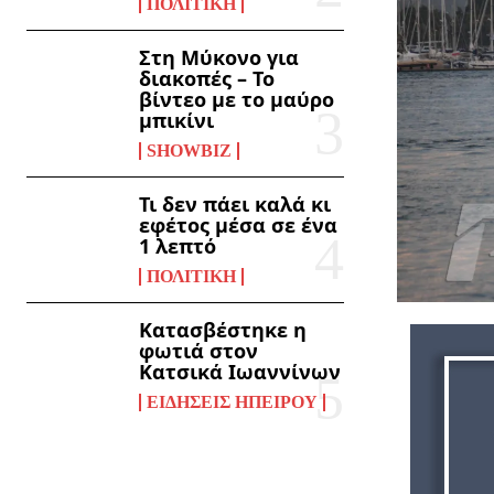
ΠΟΛΙΤΙΚΉ
Στη Μύκονο για
διακοπές – Το
βίντεο με το μαύρο
μπικίνι
SHOWBIZ
Τι δεν πάει καλά κι
εφέτος μέσα σε ένα
1 λεπτό
ΠΟΛΙΤΙΚΉ
Κατασβέστηκε η
φωτιά στον
Κατσικά Ιωαννίνων
ΕΙΔΉΣΕΙΣ ΗΠΕΊΡΟΥ