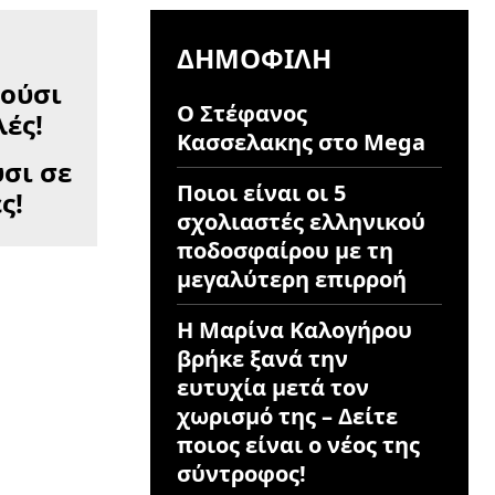
ΔΗΜΟΦΙΛΉ
Ο Στέφανος
Κασσελακης στο Mega
σι σε
Ποιοι είναι οι 5
ς!
σχολιαστές ελληνικού
ποδοσφαίρου με τη
μεγαλύτερη επιρροή
Η Μαρίνα Καλογήρου
βρήκε ξανά την
ευτυχία μετά τον
χωρισμό της – Δείτε
ποιος είναι ο νέος της
σύντροφος!