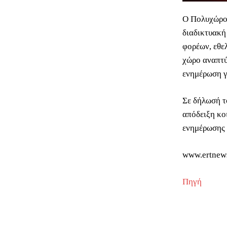
Ο Πολυχώρος
διαδικτυακή
φορέων, εθε
χώρο αναπτύ
ενημέρωση γ
Σε δήλωσή τ
απόδειξη κο
ενημέρωσης 
www.ertnew
Πηγή