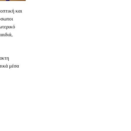
εοπτική και
όσωποι
ωτερικό
αιδιά,
ακτη
πικά μέσα