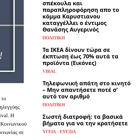
σπέκουλα και
παραπληροφόρηση απο το
κόμμα Καρυστιανου
καταγγέλλει ο έντιμος
Θανάσης Αυγερινός
ΠΟΛΙΤΙΚΉ
Τα ΙΚΕΑ δίνουν τώρα σε
έκπτωση έως 70% αυτά τα
προϊόντα (Εικόνες)
VIRAL
Τηλεφωνική απάτη στο κινητό
– Μην απαντήσετε ποτέ σ’
αυτό τον αριθμό
 το
ΠΟΛΙΤΙΚΉ
ηλεγγύης
ival. Η
Σωστή διατροφή: τα βασικά
βήματα για να την κρατήσετε
υ Κοινωνικού
οινωνίας σε
ΥΓΕΊΑ - ΕΥΕΞΊΑ