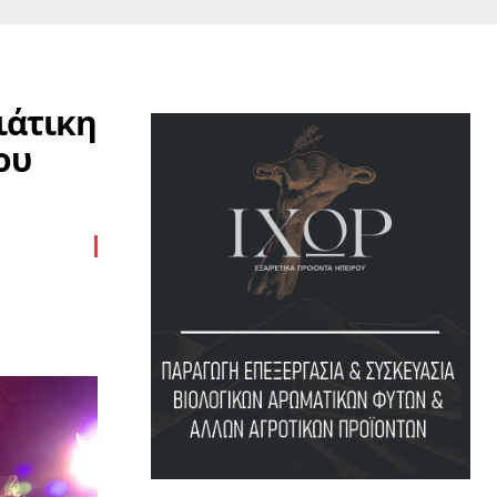
ιάτικη
ου