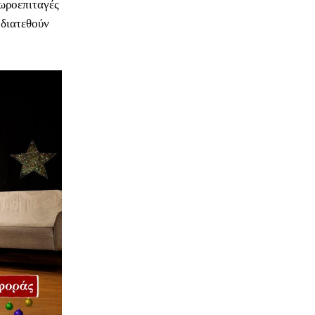
δωροεπιταγές
 διατεθούν