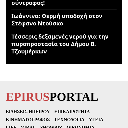
σύντροφος!
Ιωάννινα: Θερμή υποδοχή στον
Στέφανο Ντούσκο
Τέσσερις δεξαμενές νερού για την
πυροπροστασία του Δήμου Β.
Τζουμέρκων
EPIRUS
PORTAL
ΕΙΔΉΣΕΙΣ ΗΠΕΊΡΟΥ
ΕΠΙΚΑΙΡΌΤΗΤΑ
ΚΙΝΗΜΑΤΟΓΡΆΦΟΣ
ΤΕΧΝΟΛΟΓΊΑ
ΥΓΕΊΑ
LIFE
VIRAL
SHOWBIZ
ΟΙΚΟΝΟΜΊΑ