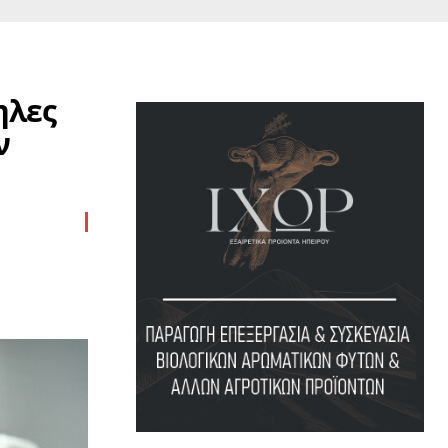
ηλες
ν