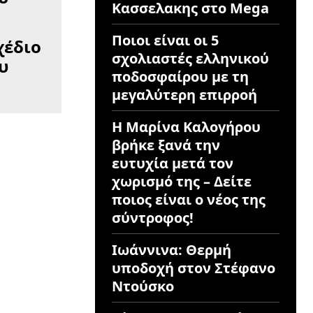
Κασσελακης στο Mega
Ποιοι είναι οι 5
χέδιο
σχολιαστές ελληνικού
υ
ποδοσφαίρου με τη
μεγαλύτερη επιρροή
Η Μαρίνα Καλογήρου
βρήκε ξανά την
ευτυχία μετά τον
χωρισμό της – Δείτε
ποιος είναι ο νέος της
σύντροφος!
Ιωάννινα: Θερμή
υποδοχή στον Στέφανο
Ντούσκο