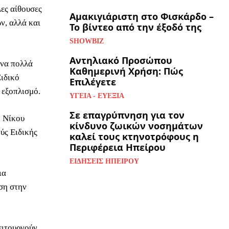
ες αίθουσες
Αμακιγιάριστη στο Φισκάρδο –
ν, αλλά και
Το βίντεο από την έξοδό της
SHOWBIZ
Αντηλιακό Προσώπου
ονα πολλά
Καθημερινή Χρήση: Πώς
Ειδικό
Επιλέγετε
 εξοπλισμό.
ΥΓΕΊΑ - ΕΥΕΞΊΑ
Σε επαγρύπνηση για τον
, Νίκου
κίνδυνο ζωικών νοσημάτων
ύς Ειδικής
καλεί τους κτηνοτρόφους η
Περιφέρεια Ηπείρου
ΕΙΔΉΣΕΙΣ ΗΠΕΊΡΟΥ
ια
ση στην
ειτουργούν