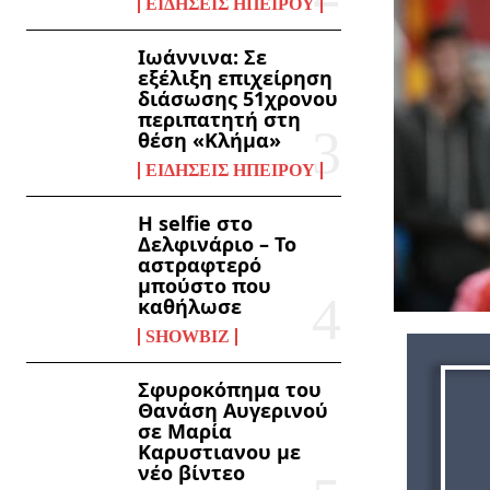
ΕΙΔΉΣΕΙΣ ΗΠΕΊΡΟΥ
Ιωάννινα: Σε
εξέλιξη επιχείρηση
διάσωσης 51χρονου
περιπατητή στη
θέση «Κλήμα»
ΕΙΔΉΣΕΙΣ ΗΠΕΊΡΟΥ
Η selfie στο
Δελφινάριο – Το
αστραφτερό
μπούστο που
καθήλωσε
SHOWBIZ
Σφυροκόπημα του
Θανάση Αυγερινού
σε Μαρία
Καρυστιανου με
νέο βίντεο