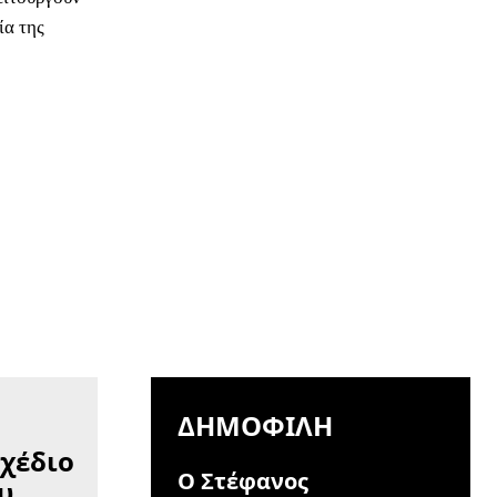
ία της
ΔΗΜΟΦΙΛΉ
Ο Στέφανος