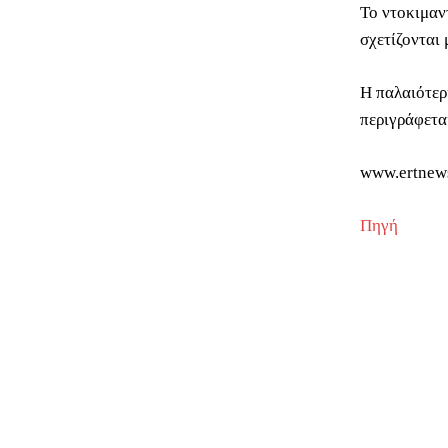
Το ντοκιμαν
σχετίζονται 
Η παλαιότερ
περιγράφετα
www.ertnew
Πηγή