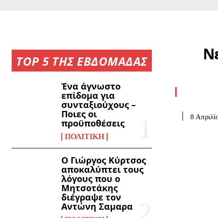
Ν
TOP 5 ΤΗΣ ΕΒΔΟΜΑΔΑΣ
Ένα άγνωστο
επίδομα για
συνταξιούχους –
Ποιες οι
8 Απριλί
προϋποθέσεις
ΠΟΛΙΤΙΚΉ
Ο Γιώργος Κύρτσος
αποκαλύπτει τους
λόγους που ο
Μητσοτάκης
διέγραψε τον
Αντώνη Σαμαρα