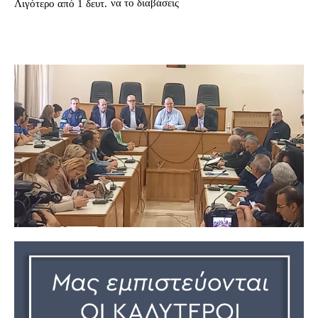
να το διαβάσεις
Λιγότερο από 1
δευτ.