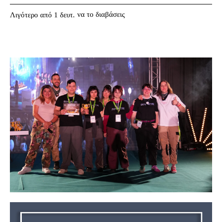
να το διαβάσεις
Λιγότερο από 1
δευτ.