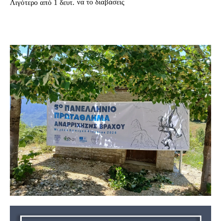
να το διαβάσεις
Λιγότερο από 1
δευτ.