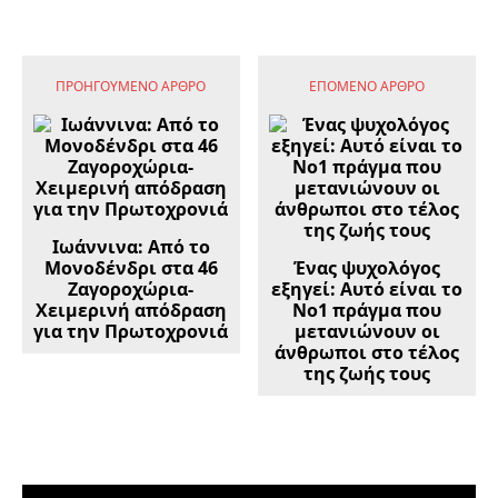
ΠΡΟΗΓΟΎΜΕΝΟ ΆΡΘΡΟ
ΕΠΌΜΕΝΟ ΆΡΘΡΟ
Ιωάννινα: Από το
Μονοδένδρι στα 46
Ένας ψυχολόγος
Ζαγοροχώρια-
εξηγεί: Αυτό είναι το
Χειμερινή απόδραση
Νο1 πράγμα που
για την Πρωτοχρονιά
μετανιώνουν οι
άνθρωποι στο τέλος
της ζωής τους