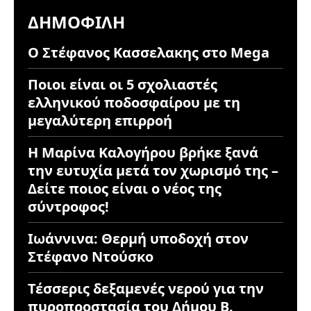
ΔΗΜΟΦΙΛΉ
Ο Στέφανος Κασσελακης στο Mega
Ποιοι είναι οι 5 σχολιαστές
ελληνικού ποδοσφαίρου με τη
μεγαλύτερη επιρροή
Η Μαρίνα Καλογήρου βρήκε ξανά
την ευτυχία μετά τον χωρισμό της –
Δείτε ποιος είναι ο νέος της
σύντροφος!
Ιωάννινα: Θερμή υποδοχή στον
Στέφανο Ντούσκο
Τέσσερις δεξαμενές νερού για την
πυροπροστασία του Δήμου Β.