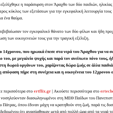
 εξελίχθηκε η παράσυρση στον Άραχθο των δύο παιδιών, ηλικίας
τερος κύκλος των εξετάσεων για την εγκεφαλική λειτουργία τους
για ένα θαύμα.
επιβεβαίωσαν τον εγκεφαλικό θάνατο των δύο φίλων και ήδη πρ
ωση των οικογενειών τους για την τραγική εξέλιξη.
ου 14χρονου, που ηρωικά έπεσε στα νερά του Άραχθου για να σ
ο του, με μεγαλείο ψυχής και παρά τον ανείπωτο πόνο τους, ή
στη δωρεά οργάνων του, χαρίζοντας δώρα ζωής σε άλλα παιδιά
 απόφαση πήρε στη συνέχεια και η οικογένεια του 12χρονου 
τε περισσότερα στο
ertflix.gr
| Ακούστε περισσότερα στο
ertech
ι νοσηλεύονταν διασωληνωμένοι στη ΜΕΘ Παίδων του Πανεπισ
 Πάτρας, όπου έδιναν μάχη να κρατηθούν στη ζωή, παρά τις δυσ
 δεδομένου ότι ανασύρθηκαν μετά από πολλή ώρα από τα νερά τ