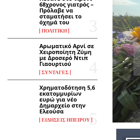
68χρονος γιατρός –
Πρόλαβε να
σταματήσει το
όχημά του
ΠΟΛΙΤΙΚΉ
Αρωματικό Αρνί σε
Χειροποίητη Ζύμη
με Δροσερό Ντιπ
Γιαουρτιού
ΣΥΝΤΑΓΈΣ
Χρηματοδότηση 5,6
εκατομμυρίων
ευρώ για νέο
Δημαρχείο στην
Ελεούσα
ΕΙΔΉΣΕΙΣ ΗΠΕΊΡΟΥ