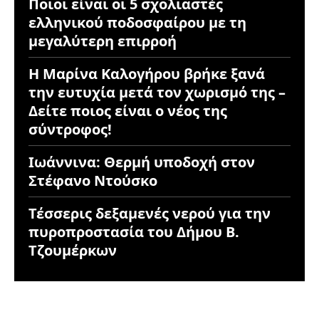
Ποιοι είναι οι 5 σχολιαστές
ελληνικού ποδοσφαίρου με τη
μεγαλύτερη επιρροή
Η Μαρίνα Καλογήρου βρήκε ξανά
την ευτυχία μετά τον χωρισμό της –
Δείτε ποιος είναι ο νέος της
σύντροφος!
Ιωάννινα: Θερμή υποδοχή στον
Στέφανο Ντούσκο
Τέσσερις δεξαμενές νερού για την
πυροπροστασία του Δήμου Β.
Τζουμέρκων