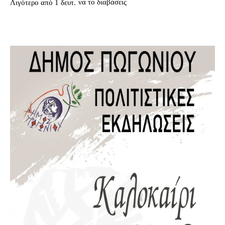
να το διαβάσεις
Λιγότερο από 1
δευτ.