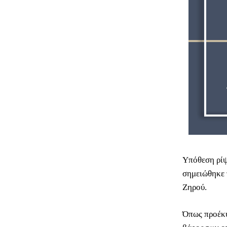
Υπόθεση ρίψ
σημειώθηκε 
Ζηρού.
Όπως προέκυ