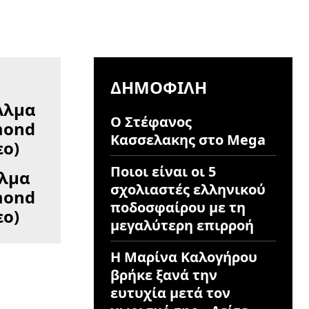
ΔΗΜΟΦΙΛΉ
Ο Στέφανος
Κασσελακης στο Mega
Ποιοι είναι οι 5
Άλμα
σχολιαστές ελληνικού
mond
ποδοσφαίρου με τη
εο)
μεγαλύτερη επιρροή
Η Μαρίνα Καλογήρου
βρήκε ξανά την
ευτυχία μετά τον