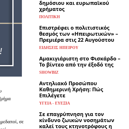
δημόσιου και ευρωπαϊκού
χρήματος
ΠΟΛΙΤΙΚΉ
Επιστρέφει ο πολιτιστικός
θεσμός των «Ηπειρωτικών» –
Πρεμιέρα στις 22 Αυγούστου
ΕΙΔΉΣΕΙΣ ΗΠΕΊΡΟΥ
Αμακιγιάριστη στο Φισκάρδο –
Το βίντεο από την έξοδό της
SHOWBIZ
Αντηλιακό Προσώπου
Καθημερινή Χρήση: Πώς
υ
Επιλέγετε
Τμήμα
ΥΓΕΊΑ - ΕΥΕΞΊΑ
Σε επαγρύπνηση για τον
κίνδυνο ζωικών νοσημάτων
μεδαποί, σε
καλεί τους κτηνοτρόφους η