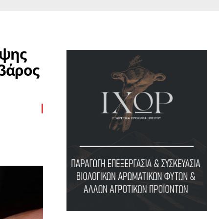
ίψης
 βάρος