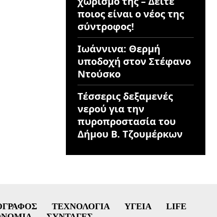
χωρισμό της – Δείτε
ποιος είναι ο νέος της
σύντροφος!
Ιωάννινα: Θερμή
υποδοχή στον Στέφανο
Ντούσκο
Τέσσερις δεξαμενές
νερού για την
πυροπροστασία του
Δήμου Β. Τζουμέρκων
ΟΓΡΆΦΟΣ
ΤΕΧΝΟΛΟΓΊΑ
ΥΓΕΊΑ
LIFE
ΟΝΟΜΊΑ
ΣΥΝΤΑΓΈΣ