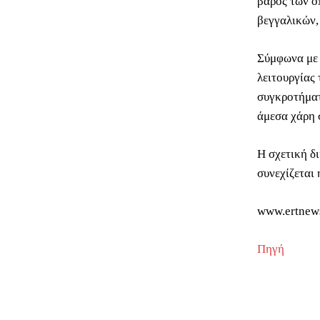
βάρος των ο
βεγγαλικών,
Σύμφωνα με 
λειτουργίας
συγκροτήματ
άμεσα χάρη 
Η σχετική δ
συνεχίζεται
www.ertnew
Πηγή