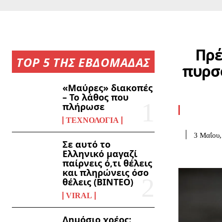
Πρέ
TOP 5 ΤΗΣ ΕΒΔΟΜΑΔΑΣ
πυρσο
«Μαύρες» διακοπές
– Το λάθος που
πλήρωσε
ΤΕΧΝΟΛΟΓΊΑ
3 Μαΐου,
Σε αυτό το
Ελληνικό μαγαζί
παίρνεις ό,τι θέλεις
και πληρώνεις όσο
θέλεις (ΒΙΝΤΕΟ)
VIRAL
Δημόσιο χρέος: