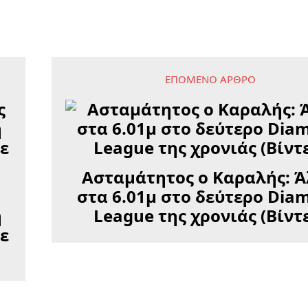
ΕΠΌΜΕΝΟ ΆΡΘΡΟ
Ασταμάτητος ο Καραλής: 
στα 6.01μ στο δεύτερο Dia
η
League της χρονιάς (Βίντ
ε