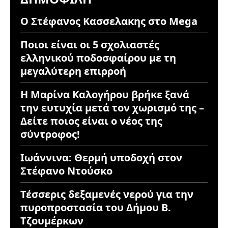
Ο Στέφανος Κασσελακης στο Mega
Ποιοι είναι οι 5 σχολιαστές
ελληνικού ποδοσφαίρου με τη
μεγαλύτερη επιρροή
Η Μαρίνα Καλογήρου βρήκε ξανά
την ευτυχία μετά τον χωρισμό της –
Δείτε ποιος είναι ο νέος της
σύντροφος!
Ιωάννινα: Θερμή υποδοχή στον
Στέφανο Ντούσκο
Τέσσερις δεξαμενές νερού για την
πυροπροστασία του Δήμου Β.
Τζουμέρκων