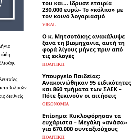
του και… ίδρυσε εταιρία
230.000 ευρώ- Το «κόλπο» με
τον κοινό λογαριασμό
VIRAL
Ο κ. Μητσοτάκης ανακάλυψε
ξανά τη βιομηχανία, αυτή τη
λήνιο
φορά λίγους μήνες πριν από
αρώδη
τις εκλογές
Ελισάφ.
ΠΟΛΙΤΙΚΉ
Υπουργείο Παιδείας:
λευταίες
Ανακοινώθηκαν 95 ειδικότητες
 μεταβολικών
και 860 τμήματα των ΣΑΕΚ –
Πότε ξεκινούν οι αιτήσεις
ς διεθνείς
ΟΙΚΟΝΟΜΊΑ
Επίσημο: Κυκλοφόρησαν τα
ευχάριστα – Μεγάλη «ανάσα»
για 670.000 συνταξιούχους
ΠΟΛΙΤΙΚΉ