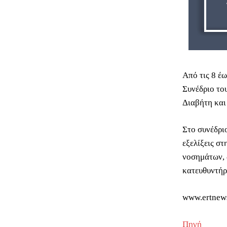
Από τις 8 έ
Συνέδριο το
Διαβήτη και
Στο συνέδριο
εξελίξεις σ
νοσημάτων, 
κατευθυντήρι
www.ertnew
Πηγή