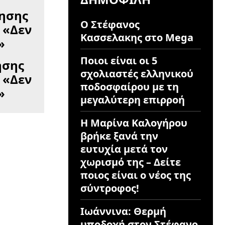
Ο Στέφανος
Κασσελακης στο Mega
Ποιοι είναι οι 5
ησης
σχολιαστές ελληνικού
 «Δεν
ποδοσφαίρου με τη
»
μεγαλύτερη επιρροή
Η Μαρίνα Καλογήρου
βρήκε ξανά την
ευτυχία μετά τον
χωρισμό της – Δείτε
ποιος είναι ο νέος της
σύντροφος!
Ιωάννινα: Θερμή
υποδοχή στον Στέφανο