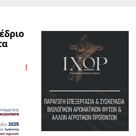
νέδριο
τα