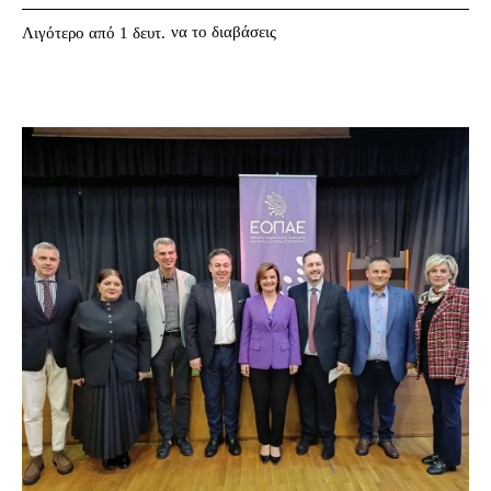
να το διαβάσεις
Λιγότερο από 1
δευτ.