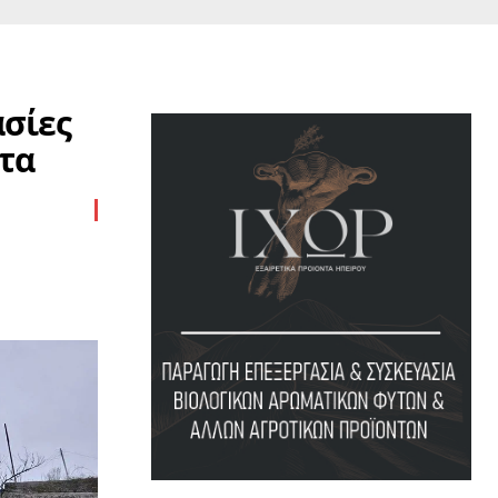
ασίες
τα