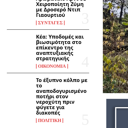
Χειροποίητη Ζύμη
με Δροσερό Ντιπ
Γιαουρτιού
ΣΥΝΤΑΓΈΣ
Kέα: Υποδομές και
βιωσιμότητα στο
επίκεντρο της
αναπτυξιακής
στρατηγικής
ΟΙΚΟΝΟΜΊΑ
Το έξυπνο κόλπο με
το
αναποδογυρισμένο
ποτήρι στον
νεροχύτη πριν
φύγετε για
διακοπές
ΠΟΛΙΤΙΚΉ