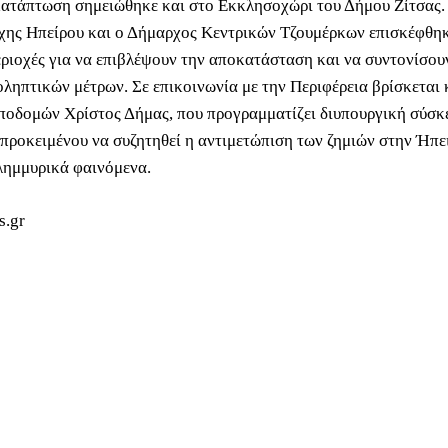
κατάπτωση σημειώθηκε και στο Εκκλησοχώρι του Δήμου Ζίτσας.
χης Ηπείρου και ο Δήμαρχος Κεντρικών Τζουμέρκων επισκέφθηκ
εριοχές για να επιβλέψουν την αποκατάσταση και να συντονίσου
οληπτικών μέτρων. Σε επικοινωνία με την Περιφέρεια βρίσκεται 
οδομών Χρίστος Δήμας, που προγραμματίζει διυπουργική σύσκ
προκειμένου να συζητηθεί η αντιμετώπιση των ζημιών στην Ήπε
ημμυρικά φαινόμενα.
s.gr