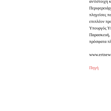
αντίστοιχη 
Περιφερειάρ
πληγείσες π
επιπλέον πρ
Υπουργός Υπ
Παρασκευή, 
πρόσφατα πλ
www.ertnew
Πηγή