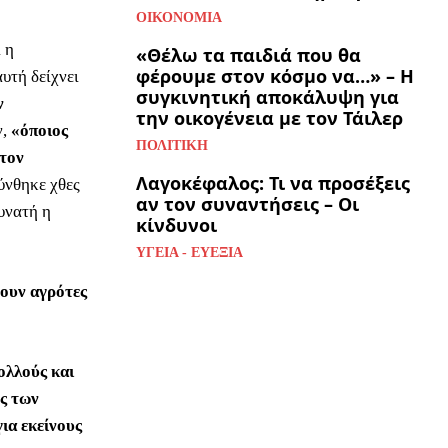
ΟΙΚΟΝΟΜΊΑ
 η
«Θέλω τα παιδιά που θα
φέρουμε στον κόσμο να…» – Η
υτή δείχνει
συγκινητική αποκάλυψη για
ν
την οικογένεια με τον Τάιλερ
,
«όποιος
ΠΟΛΙΤΙΚΉ
στον
Λαγοκέφαλος: Τι να προσέξεις
ύνθηκε χθες
αν τον συναντήσεις – Οι
υνατή η
κίνδυνοι
ΥΓΕΊΑ - ΕΥΕΞΊΑ
χουν αγρότες
ολλούς και
ες των
ια εκείνους