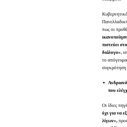
Κυβερνητικέ
Πανελλαδική
πως οι προθ
ικανοποίησ
πιστεύει στ
διάλογο»
, 
το απόγευμα
συγκρότηση 
Ανδριανό
που ελέγ
Οι ίδιες πηγ
όχι για να 
λίγων»,
προσ