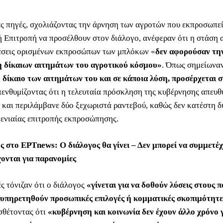
ς πηγές, σχολιάζοντας την άρνηση των αγροτών που εκπροσωπεί
 Επιτροπή να προσέλθουν στον διάλογο, ανέφεραν ότι η στάση α
έσεις ορισμένων εκπροσώπων των μπλόκων «
δεν αφορούσαν τη
η δίκαιων αιτημάτων του αγροτικού κόσμου»
. Όπως σημείωναν
ο δίκαιο των αιτημάτων του και σε κάποια λύση, προσέρχεται 
υπενθυμίζοντας ότι η τελευταία πρόσκληση της κυβέρνησης απευθ
 και περιλάμβανε δύο ξεχωριστά ραντεβού, καθώς δεν κατέστη δ
ενιαίας επιτροπής εκπροσώπησης.
ς στο ΕΡΤnews: Ο διάλογος θα γίνει – Δεν μπορεί να συμμετέ
χονται για παρανομίες
ές τόνιζαν ότι ο διάλογος
«γίνεται για να δοθούν λύσεις στους π
εξυπηρετηθούν προσωπικές επιλογές ή κομματικές σκοπιμότητ
θέτοντας ότι
«κυβέρνηση και κοινωνία δεν έχουν άλλο χρόνο γ