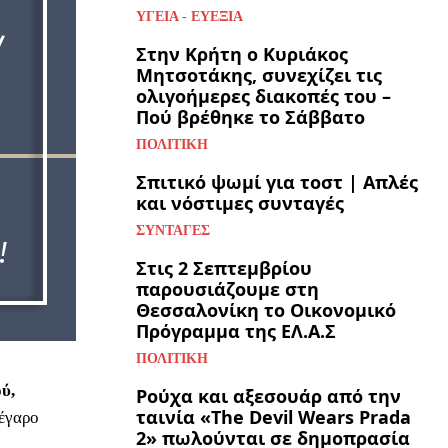
ΥΓΕΊΑ - ΕΥΕΞΊΑ
Στην Κρήτη ο Κυριάκος
Μητσοτάκης, συνεχίζει τις
ολιγοήμερες διακοπές του –
Πού βρέθηκε το Σάββατο
ΠΟΛΙΤΙΚΉ
Σπιτικό ψωμί για τοστ | Απλές
και νόστιμες συνταγές
ΣΥΝΤΑΓΈΣ
Στις 2 Σεπτεμβρίου
παρουσιάζουμε στη
Θεσσαλονίκη το Οικονομικό
Πρόγραμμα της ΕΛ.Α.Σ
ΠΟΛΙΤΙΚΉ
ύ,
Ρούχα και αξεσουάρ από την
ταινία «The Devil Wears Prada
έγαρο
2» πωλούνται σε δημοπρασία