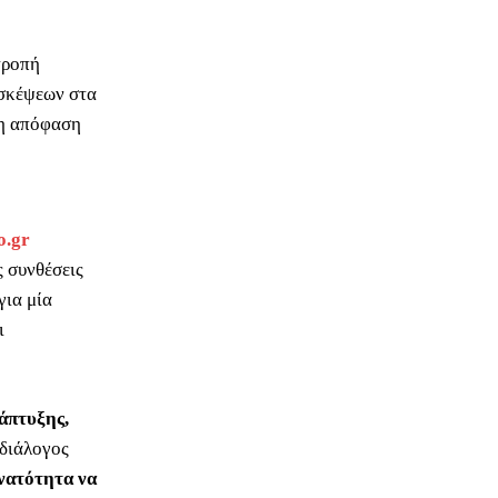
τροπή
υσκέψεων στα
η απόφαση
o.gr
 συνθέσεις
για μία
ι
άπτυξης,
 διάλογος
υνατότητα να