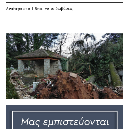
να το διαβάσεις
Λιγότερο από 1
δευτ.