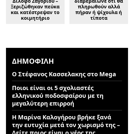
Δίλοφο Ζαγορίου –
διαβεβαίωνε ότι θα
Ξεριζώθηκαν πεύκα
πληρωθούν αλλά
και κατέστρεψαν το
πήραν ή ψίχουλα ή
κοιμητήριο
τίποτα
ΔΗΜΟΦΙΛΉ
Ο Στέφανος Κασσελακης στο Mega
Ποιοι είναι οι 5 σχολιαστές
ελληνικού ποδοσφαίρου με τη
μεγαλύτερη επιρροή
Η Μαρίνα Καλογήρου βρήκε ξανά
την ευτυχία μετά τον χωρισμό της –
Δείτε ποιος είναι ο νέος της