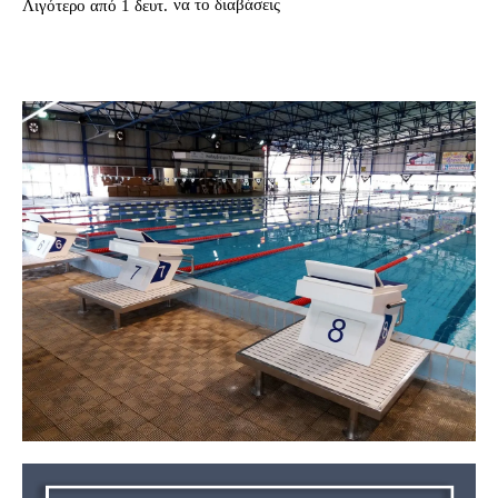
να το διαβάσεις
Λιγότερο από 1
δευτ.