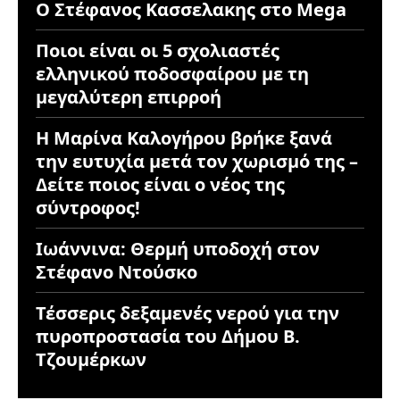
Ο Στέφανος Κασσελακης στο Mega
Ποιοι είναι οι 5 σχολιαστές
ελληνικού ποδοσφαίρου με τη
μεγαλύτερη επιρροή
Η Μαρίνα Καλογήρου βρήκε ξανά
την ευτυχία μετά τον χωρισμό της –
Δείτε ποιος είναι ο νέος της
σύντροφος!
Ιωάννινα: Θερμή υποδοχή στον
Στέφανο Ντούσκο
Τέσσερις δεξαμενές νερού για την
πυροπροστασία του Δήμου Β.
Τζουμέρκων