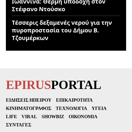
Ιωάννινα: Θερμή υποδοχή στον
Στέφανο Ντούσκο
Τέσσερις δεξαμενές νερού για την
πυροπροστασία του Δήμου Β.
Τζουμέρκων
EPIRUS
PORTAL
ΕΙΔΉΣΕΙΣ ΗΠΕΊΡΟΥ
ΕΠΙΚΑΙΡΌΤΗΤΑ
ΚΙΝΗΜΑΤΟΓΡΆΦΟΣ
ΤΕΧΝΟΛΟΓΊΑ
ΥΓΕΊΑ
LIFE
VIRAL
SHOWBIZ
ΟΙΚΟΝΟΜΊΑ
ΣΥΝΤΑΓΈΣ