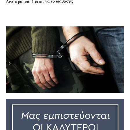
να το διαβάσεις
Λιγότερο από 1
δευτ.