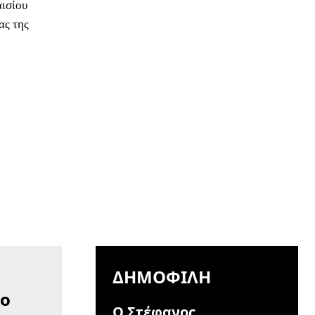
αισίου
ας της
ΔΗΜΟΦΙΛΉ
Ο Στέφανος