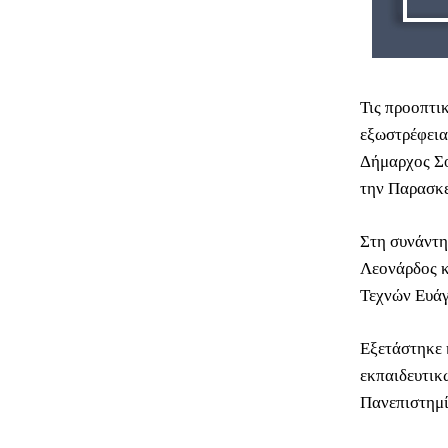
Τις προοπτικ
εξωστρέφεια
Δήμαρχος Σο
την Παρασκε
Στη συνάντη
Λεονάρδος κ
Τεχνών Ευάγ
Εξετάστηκε 
εκπαιδευτικ
Πανεπιστημί