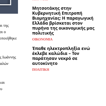
Μητσοτάκης στην
Κυβερνητική Επιτροπή
Βιομηχανίας: Η παραγωγική
Ελλάδα βρίσκεται στον
αι της
πυρήνα της οικονομικής μας
αι ο
πολιτικής
τοποιήθηκε
ΟΙΚΟΝΟΜΊΑ
Έπαθε ηλεκτροπληξία ενώ
έκλεβε καλώδια – Τον
ς Ιωάννης
παράτησαν νεκρό σε
αυτοκίνητο
Καλών
ΠΟΛΙΤΙΚΉ
και
ου