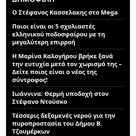
Ο Στέφανος Κασσελακης στο Mega
Ποιοι είναι οι 5 σχολιαστές
ελληνικού ποδοσφαίρου με τη
μεγαλύτερη επιρροή
Η Μαρίνα Καλογήρου βρήκε ξανά
την ευτυχία μετά τον χωρισμό της –
Δείτε ποιος είναι ο νέος της
σύντροφος!
Ιωάννινα: Θερμή υποδοχή στον
Στέφανο Ντούσκο
Τέσσερις δεξαμενές νερού για την
πυροπροστασία του Δήμου Β.
Τζουμέρκων