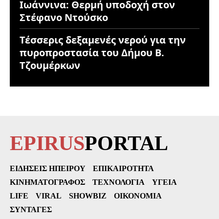
Ιωάννινα: Θερμή υποδοχή στον
Στέφανο Ντούσκο
Τέσσερις δεξαμενές νερού για την
πυροπροστασία του Δήμου Β.
Τζουμέρκων
EPIRUS
PORTAL
ΕΙΔΉΣΕΙΣ ΗΠΕΊΡΟΥ
ΕΠΙΚΑΙΡΌΤΗΤΑ
ΚΙΝΗΜΑΤΟΓΡΆΦΟΣ
ΤΕΧΝΟΛΟΓΊΑ
ΥΓΕΊΑ
LIFE
VIRAL
SHOWBIZ
ΟΙΚΟΝΟΜΊΑ
ΣΥΝΤΑΓΈΣ