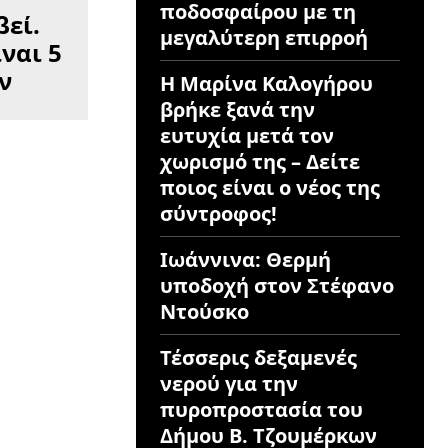
ποδοσφαίρου με τη
βεί.
μεγαλύτερη επιρροή
ναι 5
ν
Η Μαρίνα Καλογήρου
βρήκε ξανά την
ευτυχία μετά τον
χωρισμό της – Δείτε
ποιος είναι ο νέος της
σύντροφος!
Ιωάννινα: Θερμή
υποδοχή στον Στέφανο
Ντούσκο
Τέσσερις δεξαμενές
νερού για την
πυροπροστασία του
Δήμου Β. Τζουμέρκων