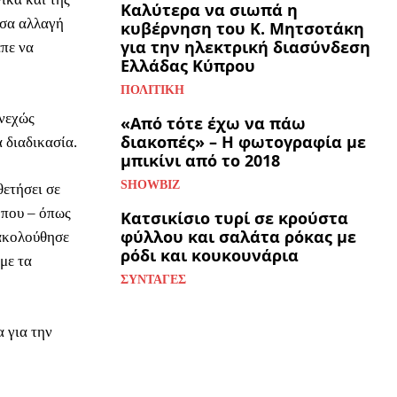
Καλύτερα να σιωπά η
εσα αλλαγή
κυβέρνηση του Κ. Μητσοτάκη
για την ηλεκτρική διασύνδεση
επε να
Ελλάδας Κύπρου
ΠΟΛΙΤΙΚΉ
υνεχώς
«Από τότε έχω να πάω
διακοπές» – Η φωτογραφία με
 διαδικασία.
μπικίνι από το 2018
SHOWBIZ
θετήσει σε
όπου – όπως
Κατσικίσιο τυρί σε κρούστα
φύλλου και σαλάτα ρόκας με
 ακολούθησε
ρόδι και κουκουνάρια
με τα
ΣΥΝΤΑΓΈΣ
α για την