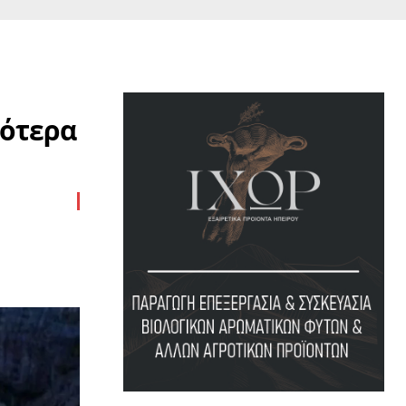
σότερα