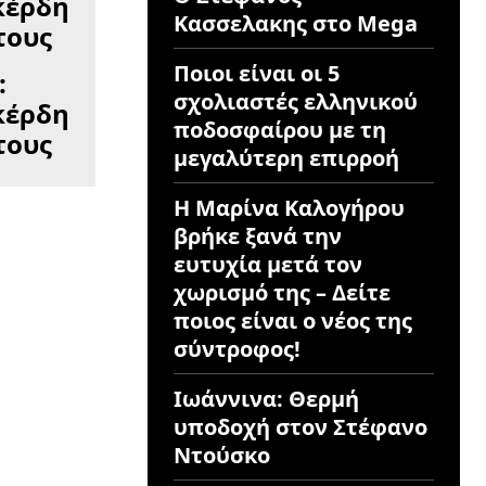
Κασσελακης στο Mega
Ποιοι είναι οι 5
:
σχολιαστές ελληνικού
κέρδη
ποδοσφαίρου με τη
τους
μεγαλύτερη επιρροή
Η Μαρίνα Καλογήρου
βρήκε ξανά την
ευτυχία μετά τον
χωρισμό της – Δείτε
ποιος είναι ο νέος της
σύντροφος!
Ιωάννινα: Θερμή
υποδοχή στον Στέφανο
Ντούσκο