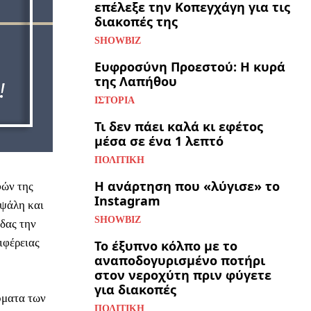
επέλεξε την Κοπεγχάγη για τις
διακοπές της
SHOWBIZ
Ευφροσύνη Προεστού: Η κυρά
της Λαπήθου
ΙΣΤΟΡΊΑ
Τι δεν πάει καλά κι εφέτος
μέσα σε ένα 1 λεπτό
ΠΟΛΙΤΙΚΉ
Η ανάρτηση που «λύγισε» το
φών της
Instagram
αψάλη και
SHOWBIZ
δας την
ιφέρειας
Το έξυπνο κόλπο με το
αναποδογυρισμένο ποτήρι
στον νεροχύτη πριν φύγετε
για διακοπές
όματα των
ΠΟΛΙΤΙΚΉ