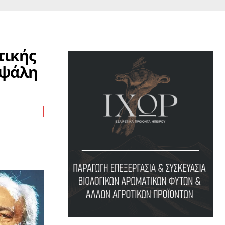
τικής
αψάλη