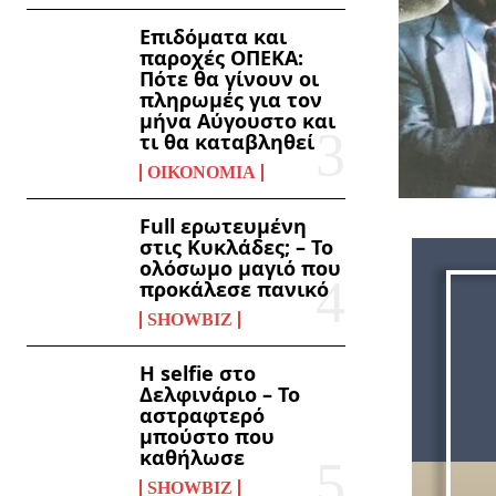
Επιδόματα και
παροχές ΟΠΕΚΑ:
Πότε θα γίνουν οι
πληρωμές για τον
μήνα Αύγουστο και
τι θα καταβληθεί
ΟΙΚΟΝΟΜΊΑ
Full ερωτευμένη
στις Κυκλάδες; – Το
ολόσωμο μαγιό που
προκάλεσε πανικό
SHOWBIZ
Η selfie στο
Δελφινάριο – Το
αστραφτερό
μπούστο που
καθήλωσε
SHOWBIZ