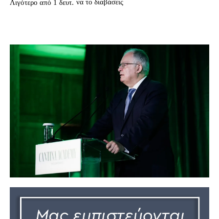
να το διαβάσεις
Λιγότερο από 1
δευτ.